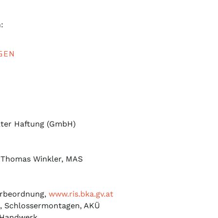
:
GEN
kter Haftung (GmbH)
. Thomas Winkler, MAS
erbeordnung,
www.ris.bka.gv.at
, Schlossermontagen, AKÜ
 Handwerk