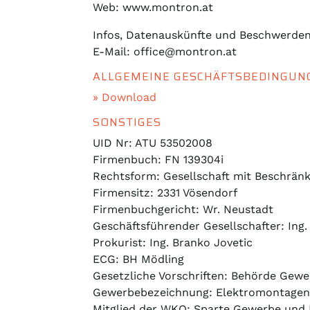
Web: www.montron.at
Infos, Datenauskünfte und Beschwerden
E-Mail: office@montron.at
ALLGEMEINE GESCHÄFTSBEDINGUN
» Download
SONSTIGES
UID Nr: ATU 53502008
Firmenbuch: FN 139304i
Rechtsform: Gesellschaft mit Beschrän
Firmensitz: 2331 Vösendorf
Firmenbuchgericht: Wr. Neustadt
Geschäftsführender Gesellschafter: Ing
Prokurist: Ing. Branko Jovetic
ECG: BH Mödling
Gesetzliche Vorschriften: Behörde Gew
Gewerbebezeichnung: Elektromontagen
Mitglied der WKO: Sparte Gewerbe und